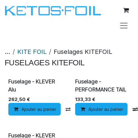
Se rendre au contenu
...
KITE FOIL
Fuselages KITEFOIL
FUSELAGES KITEFOIL
Fuselage - KLEVER
Fuselage -
Alu
PERFORMANCE TAIL
262,50
€
133,33
€
Ajouter au panier
Comparer
Ajouter au panier
Ajouter à la 
Fuselage - KLEVER