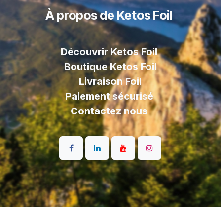
À propos de Ketos Foil
Découvrir Ketos Foil
Boutique Ketos Foil
Livraison
Foil
Paiement sécurisé
Contactez nous