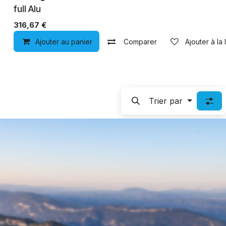
full Alu
316,67
€
Ajouter au panier
Comparer
Ajouter à la 
Trier par