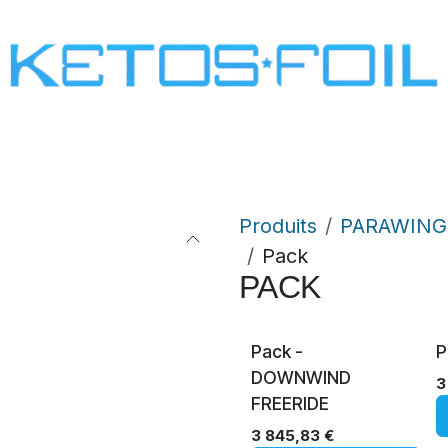
SURF
KITE FOIL
WING FOIL
ONE SCREW
Produits
PARAWING 
Pack
PACK
Pack -
P
DOWNWIND
3
FREERIDE
3 845,83
€