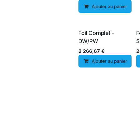
Ajouter au panier
Foil Complet -
F
DW/PW
S
2 266,67
€
2
Ajouter au panier