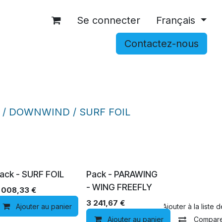
Se connecter
Français
Contactez-nous
OCCASIONS
ACCESSOIRES
SHOP
/ DOWNWIND / SURF FOIL
ack - SURF FOIL
Pack - PARAWING
- WING FREEFLY
 008,33
€
3 241,67
€
Ajouter au panier
Comparer
Ajouter à la liste 
Ajouter au panier
Compar