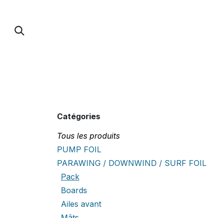
Se rendre au contenu
PUMP FOIL
PARAWING / DOWNWIND / 
Catégories
Tous les produits
PUMP FOIL
PARAWING / DOWNWIND / SURF FOIL
Pack
Boards
Ailes avant
Mâts