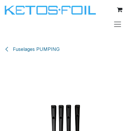
Se rendre au contenu
Fuselages PUMPING