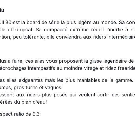
lu
ull 80 est la board de série la plus légère au monde. Sa co
 chirurgical. Sa compacité extrême réduit l'inertie à n
tion, peu tolérante, elle conviendra aux riders intermédiair
s à faire, ces ailes vous proposent la glisse légendaire de 
décrochages intempestifs au moindre virage et ridez freeride
es ailes exigeantes mais les plus maniables de la gamme. 
jumps, gros turns et vagues.
ssent aux riders plus posés qui veulent sortir des sentie
sérées du plan d'eau!
pect ratio de 9.3.