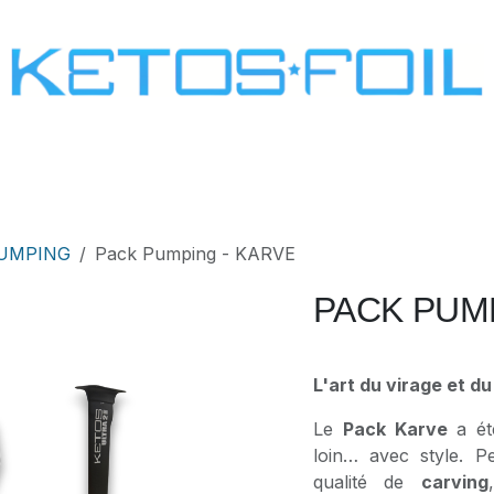
SURF
KITE FOIL
WING FOIL
ONE SCREW
PUMPING
Pack Pumping - KARVE
PACK PUMP
L'art du virage et d
Le
Pack Karve
a ét
loin… avec style. 
qualité de
carving