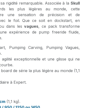
sa rigidité remarquable. Associée à la
Skull
rds les plus légères au monde, cette
cure une sensation de précision et de
ec le foil. Que ce soit en dockstart, en
u dans les
vagues
, ce pack transforme
une expérience de pump freeride fluide,
e.
rt, Pumping Carving, Pumping Vagues,
.
gilité exceptionnelle et une glisse qui ne
 courbe.
board de série la plus légère au monde (1,1
iaire à Expert.
 cm
(1,1 kg).
 / 950 / 1250 ou 1450