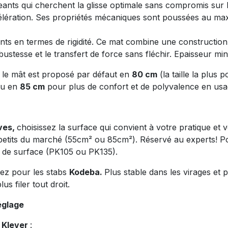
eants qui cherchent la glisse optimale sans compromis sur la
élération. Ses propriétés mécaniques sont poussées au m
ants en termes de rigidité. Ce mat combine une constructi
bustesse et le transfert de force sans fléchir. Epaisseur m
 le mât est proposé par défaut en
80 cm
(la taille la plus 
 ou en
85 cm
pour plus de confort et de polyvalence en us
ves,
choisissez la surface qui convient à votre pratique et 
petits du marché (55cm² ou 85cm²). Réservé au experts! Pou
us de surface (PK105 ou PK135).
tez pour les stabs
Kodeba.
Plus stable dans les virages et p
s filer tout droit.
églage
 Klever
: