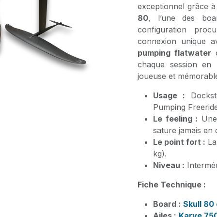
exceptionnel grâce à 
80
, l’une des boa
configuration pro
connexion unique av
pumping flatwater
o
chaque session en 
joueuse et mémorabl
Usage :
Docksta
Pumping Freeride
Le feeling :
Une a
sature jamais en
Le point fort :
La 
kg).
Niveau :
Interméd
Fiche Technique :
Board :
Skull 80
Ailes :
Karve 750