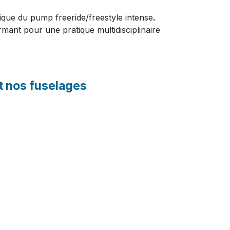
tique du pump freeride/freestyle intense
.
rmant pour une pratique multidisciplinaire
t nos fuselages