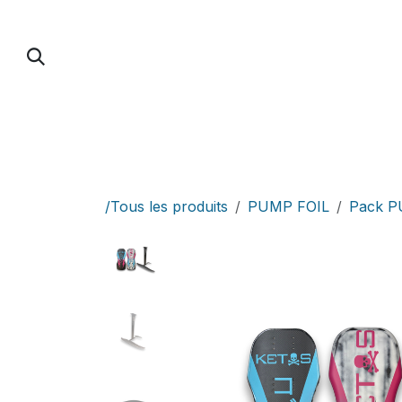
Se rendre au contenu
PUMP FOIL
PARAWING / DOWNWIND / 
/Tous les produits
PUMP FOIL
Pack 