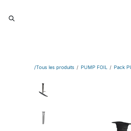
Se rendre au contenu
PUMP FOIL
PARAWING / DOWNWIND / 
/Tous les produits
PUMP FOIL
Pack 