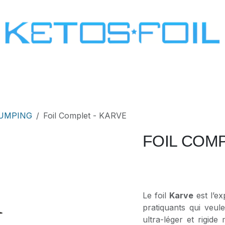
SURF
KITE FOIL
WING FOIL
ONE SCREW
PUMPING
Foil Complet - KARVE
FOIL COMP
Le foil
Karve
est l’ex
pratiquants qui veul
ultra-léger et rigid