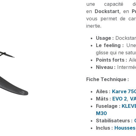
une capacité d
en
Dockstart
, en
P
vous permet de carve
inertie.
Usage :
Dockstar
Le feeling :
Une 
glisse qui ne sat
Points forts :
Aile
Niveau :
Interméd
Fiche Technique :
Ailes :
Karve 750
Mâts :
EVO 2
,
VA
Fuselage :
KLEVE
M30
Stabilisateurs :
Inclus :
Housses 