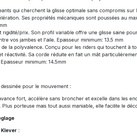
eants qui cherchent la glisse optimale sans compromis sur la
élération. Ses propriétés mécaniques sont poussées au m
 mm
gidité/prix. Son profil variable offre une glisse saine pour 
ntre vos jambes et l'aile. Epaisseur minimum: 13.5 mm
 de la polyvalence. Conçu pour les riders qui touchent à toute
 et réactivité. Sa corde réduite en fait un mât particulièrem
. Epaisseur minimum: 14.5mm
t, dessinée pour le mouvement :
le avance fort, accélère sans broncher et excelle dans les e
 Plus porteuse mais tout aussi maniable, elle facilite le déc
églage
 Klever
: