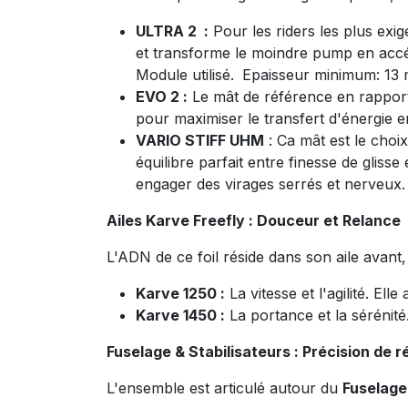
ULTRA 2 :
Pour les riders les plus exig
et transforme le moindre pump en acc
Module utilisé.
Epaisseur minimum: 13
EVO 2 :
Le mât de référence en rapport ri
pour maximiser le transfert d'énergie e
VARIO STIFF UHM
: Ca mât est le choix
équilibre parfait entre finesse de glisse
engager des virages serrés et nerveux
Ailes Karve Freefly : Douceur et Relance
L'ADN de ce foil réside dans son aile avan
Karve 1250 :
La vitesse et l'agilité. El
Karve 1450 :
La portance et la sérénité.
Fuselage & Stabilisateurs : Précision de r
L'ensemble est articulé autour du
Fuselage