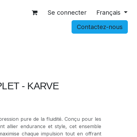
Se connecter
Français
Contactez-nous
OCCASIONS
ACCESSOIRES
SHOP
LET - KARVE
pression pure de la fluidité. Conçu pour les
ent allier endurance et style, cet ensemble
e maximise chaque impulsion tout en offrant