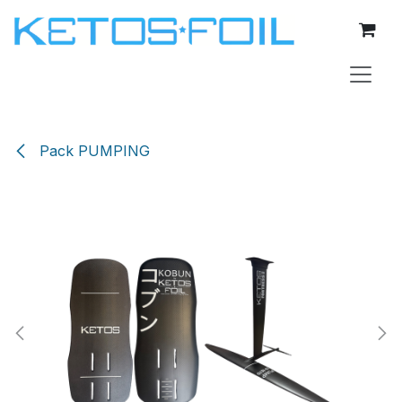
Se rendre au contenu
Pack PUMPING