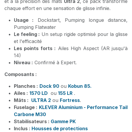
et à la précision des mâts
Ultra 2
, ce pack transforme
chaque effort en une sensation de glisse infinie.
Usage :
Dockstart, Pumping longue distance,
Pumping Flatwater
Le feeling :
Un setup rigide optimisé pour la glisse
et l'efficacité
Les points forts :
Ailes High Aspect (AR jusqu'à
14)
Niveau :
Confirmé à Expert.
Composants :
Planches :
Dock 90
ou
Kobun 85.
Ailes :
1570 LD
ou
155 LR
.
Mâts :
ULTRA 2
ou
Fortress
.
Fuselage :
KLEVER Aluminium - Performance Tail
Carbone M30
Stabilisateurs :
Gamme PK
Inclus :
Housses de protections