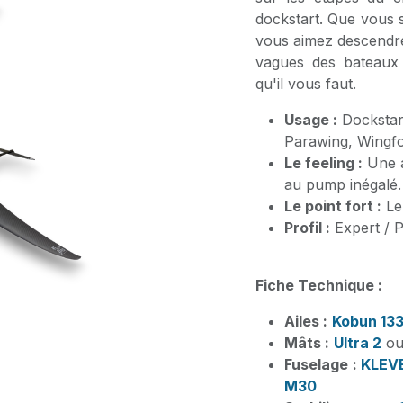
dockstart. Que vous 
vous aimez descendre 
vagues des bateaux 
qu'il vous faut.
Usage :
Dockstar
Parawing, Wingfo
Le feeling :
Une a
au pump inégalé.
Le point fort :
Le 
Profil :
Expert / 
Fiche Technique :
Ailes :
Kobun 133,
Mâts :
Ultra 2
o
Fuselage :
KLEVE
M30