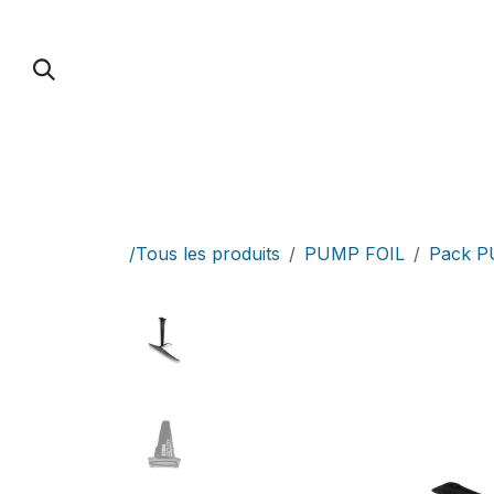
Se rendre au contenu
PUMP FOIL
PARAWING / DOWNWIND / 
/Tous les produits
PUMP FOIL
Pack 