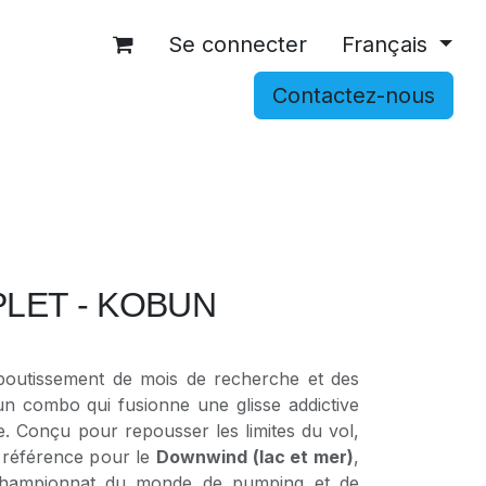
Se connecter
Français
Contactez-nous
OCCASIONS
ACCESSOIRES
SHOP
LET - KOBUN
boutissement de mois de recherche et des
t un combo qui fusionne une glisse addictive
e. Conçu pour repousser les limites du vol,
 référence pour le
Downwind (lac et mer)
,
championnat du monde de pumping et de