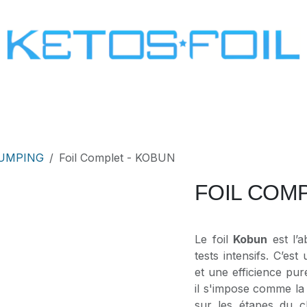
SURF
KITE FOIL
WING FOIL
ONE SCREW
PUMPING
Foil Complet - KOBUN
FOIL COMP
Le foil
Kobun
est l’a
tests intensifs. C’es
et une efficience pur
il s'impose comme la
sur les étapes du 