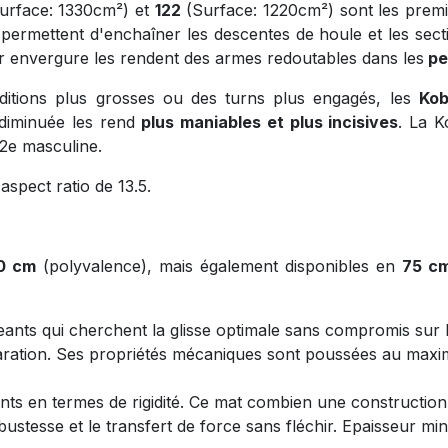
urface: 1330cm²) et
122
(Surface: 1220cm²) sont les premi
 permettent d'enchaîner les descentes de houle et les sect
r envergure les rendent des armes redoutables dans les
pe
ditions plus grosses ou des turns plus engagés, les
Kob
 diminuée les rend
plus maniables et plus incisives
. La K
2e masculine.
spect ratio de 13.5.
0 cm
(polyvalence), mais également disponibles en
75 c
eants qui cherchent la glisse optimale sans compromis sur la
laration. Ses propriétés mécaniques sont poussées au ma
ants en termes de rigidité. Ce mat combien une constructi
bustesse et le transfert de force sans fléchir. Epaisseur m