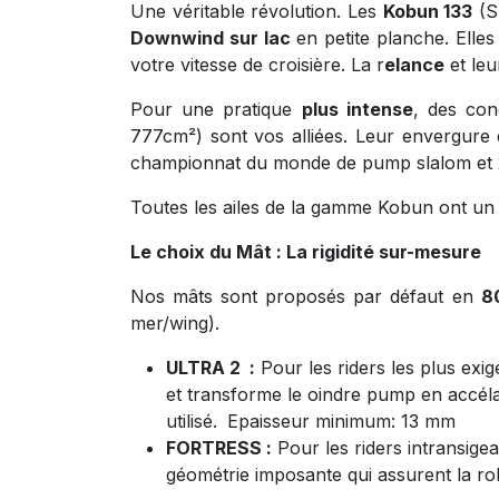
Une véritable révolution. Les
Kobun 133
(S
Downwind sur lac
en petite planche. Elles
votre vitesse de croisière. La r
elance
et leu
Pour une pratique
plus intense
, des con
777cm²) sont vos alliées. Leur envergure
championnat du monde de pump slalom et 
Toutes les ailes de la gamme Kobun ont un a
Le choix du Mât : La rigidité sur-mesure
Nos mâts sont proposés par défaut en
8
mer/wing).
ULTRA 2 :
Pour les riders les plus exig
et transforme le oindre pump en accé
utilisé.
Epaisseur minimum: 13 mm
FORTRESS :
Pour les riders intransige
géométrie imposante qui assurent la ro