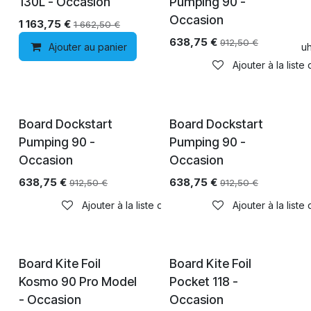
130L - Occasion
Pumping 90 -
Occasion
1 163,75
€
1 662,50
€
638,75
€
912,50
€
Ajouter au panier
Ajouter à la liste de souh
Ajouter à la liste
Épuisé
Épuisé
Board Dockstart
Board Dockstart
Pumping 90 -
Pumping 90 -
Occasion
Occasion
638,75
€
638,75
€
912,50
€
912,50
€
Ajouter à la liste de souhaits
Ajouter à la liste
Board Kite Foil
Board Kite Foil
Kosmo 90 Pro Model
Pocket 118 -
- Occasion
Occasion