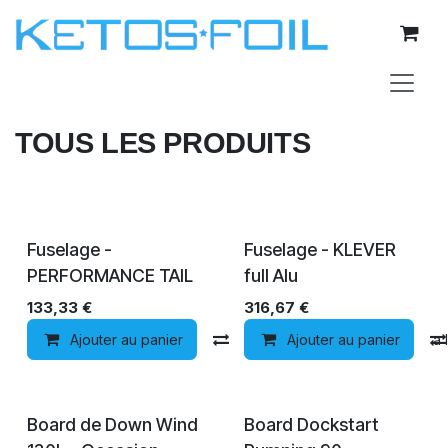
Se rendre au contenu
TOUS LES PRODUITS
Fuselage -
Fuselage - KLEVER
PERFORMANCE TAIL
full Alu
133,33
€
316,67
€
Ajouter au panier
Comparer
Ajouter au panier
Ajouter à la 
Épuisé
Board de Down Wind
Board Dockstart