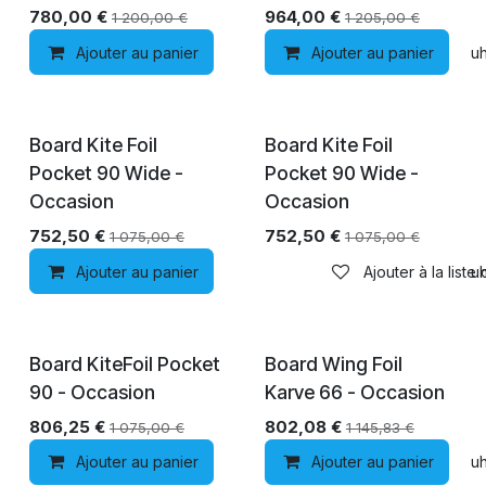
780,00
€
964,00
€
1 200,00
€
1 205,00
€
Ajouter au panier
Ajouter au panier
Ajouter à la liste de souh
En rupture de stock
Épuisé
Board Kite Foil
Board Kite Foil
Pocket 90 Wide -
Pocket 90 Wide -
Occasion
Occasion
752,50
€
752,50
€
1 075,00
€
1 075,00
€
Ajouter au panier
Ajouter à la liste de souh
Ajouter à la liste
Board KiteFoil Pocket
Board Wing Foil
90 - Occasion
Karve 66 - Occasion
806,25
€
802,08
€
1 075,00
€
1 145,83
€
Ajouter au panier
Ajouter au panier
Ajouter à la liste de souh