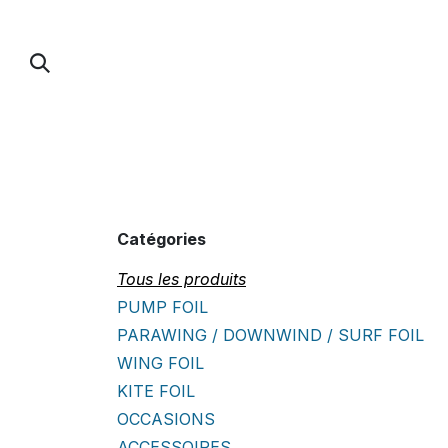
Se rendre au contenu
PUMP FOIL
PARAWING / DOWNWIND / 
Catégories
Tous les produits
PUMP FOIL
PARAWING / DOWNWIND / SURF FOIL
WING FOIL
KITE FOIL
OCCASIONS
ACCESSOIRES