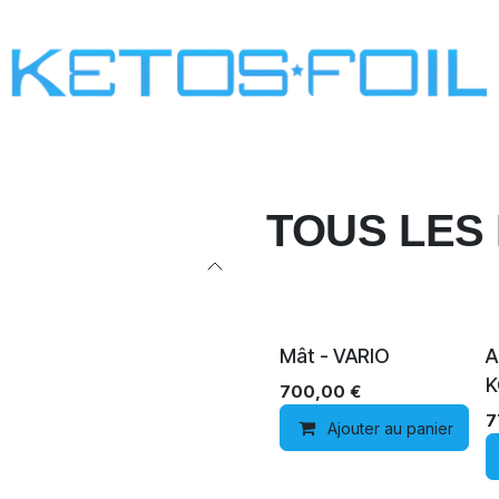
SURF
KITE FOIL
WING FOIL
ONE SCREW
TOUS LES
Mât - VARIO
A
700,00
€
7
Ajouter au panier