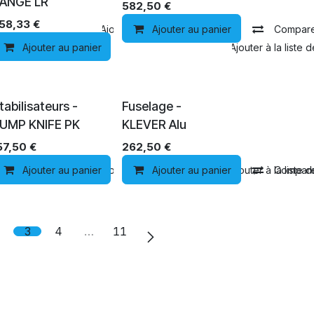
ANGE LR
582,50
€
58,33
€
Comparer
Ajouter à la liste de souhaits
Ajouter au panier
Compar
Ajouter au panier
Comparer
Ajouter à la liste 
tabilisateurs -
Fuselage -
UMP KNIFE PK
KLEVER Alu
57,50
€
262,50
€
Comparer
Ajouter au panier
Ajouter à la liste de souhaits
Comparer
Ajouter au panier
Ajouter à la liste 
Compar
2
3
4
…
11