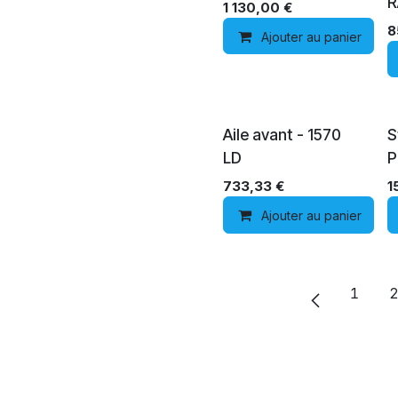
R
1 130,00
€
8
Ajouter au panier
Aile avant - 1570
S
LD
P
733,33
€
1
Ajouter au panier
1