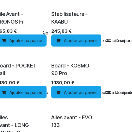
ile Avant -
Stabilisateurs -
RONOS Fr
KAABU
65,83
€
245,83
€
Comparer
Ajouter à la liste de souhaits
Ajouter au panier
Ajouter au panier
Ajouter à la liste de souhaits
Compar
oard - POCKET
Board - KOSMO
ail
90 Pro
 130,00
€
1 130,00
€
Comparer
Ajouter au panier
Ajouter à la liste de souhaits
Comparer
Ajouter au panier
Ajouter à la liste 
Compar
LONG RANGE
PROGRESSION
iles
Ailes avant - EVO
vant - LONG
133