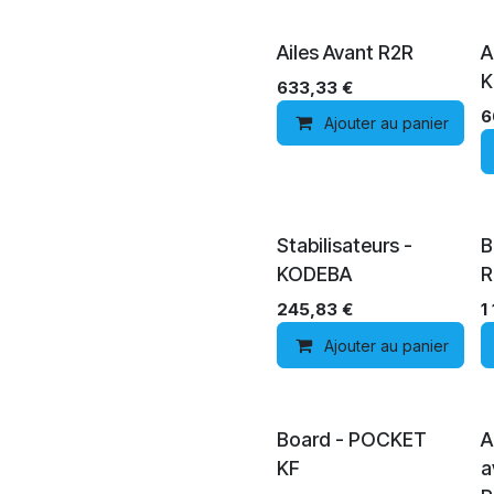
Ailes Avant R2R
A
K
633,33
€
6
Ajouter au panier
Stabilisateurs -
B
KODEBA
R
245,83
€
1
Ajouter au panier
Board - POCKET
A
KF
a